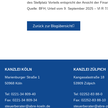
des Stellplatz Vorteils entspricht der Ansicht der Fin
Quelle: BFH, Urteil vom 9. September 2025 – VI R 7
Zurück zur Blogübersicht
KANZLEI KÖLN
KANZLEI ZÜLPICH
Marienburger Straße 1
Kangasalastraße 18
50968 Köln
53909 Zülpich
Tel:
0221-34 809-40
Tel:
02252-83 88-0
Fax:
0221-34 809-34
Fax:
02252-83 88-10
steuerberater@abre-koeln.de
steuerberater@abre-z