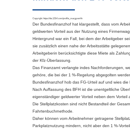
Copyright:
https://de.123rf.com/profile_macgyverhh
Der Bundesfinanzhof hat klargestellt, dass vom Arb
geldwerten Vorteil aus der Nutzung eines Firmenwag
Hintergrund war ein Fall, bei dem der Arbeitgeber s
sie zusätzlich einen nahe der Arbeitsstätte gelegen
Arbeitgeberin berücksichtigte diese Miete als Zahlu
der Kfz-Überlassung.
Das Finanzamt verlangte indes Nachforderungen, weil
gehöre, die bei der 1 %-Regelung abgegolten werden.
Bundesfinanzhof hob das FG-Urteil auf und wies die 
Nach Auffassung des BFH ist die unentgeltliche Über
eigenständiger geldwerter Vorteil neben dem Vorteil
Die Stellplatzkosten sind nicht Bestandteil der Ges
Fahrtenbuchmethode.
Daher können vom Arbeitnehmer getragene Stellplatz
Parkplatznutzung mindern, nicht aber den 1 %-Vort