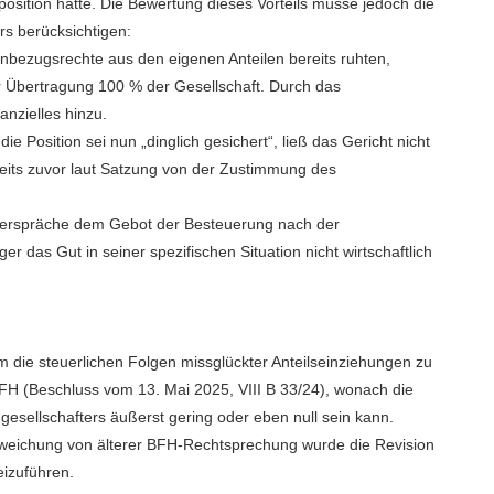
tsposition hatte. Die Bewertung dieses Vorteils müsse jedoch die
rs berücksichtigen:
bezugsrechte aus den eigenen Anteilen bereits ruhten,
der Übertragung 100 % der Gesellschaft. Durch das
nzielles hinzu.
 Position sei nun „dinglich gesichert“, ließ das Gericht nicht
ereits zuvor laut Satzung von der Zustimmung des
widerspräche dem Gebot der Besteuerung nach der
er das Gut in seiner spezifischen Situation nicht wirtschaftlich
um die steuerlichen Folgen missglückter Anteilseinziehungen zu
BFH (Beschluss vom 13. Mai 2025, VIII B 33/24), wonach die
ingesellschafters äußerst gering oder eben null sein kann.
weichung von älterer BFH-Rechtsprechung wurde die Revision
eizuführen.