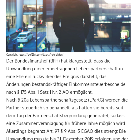
Copyright:
https://de.123rf.com/lizenzfreie-bilder/
Der Bundesfinanzhof (BFH) hat klargestellt, dass die
Umwandlung einer eingetragenen Lebenspartnerschaft in
eine Ehe ein rückwirkendes Ereignis darstellt, das
Änderungen bestandskräftiger Einkommensteuerbescheide
nach § 175 Abs. 1 Satz 1 Nr. 2 AO ermöglicht.
Nach § 20a Lebenspartnerschaftsgesetz (LPartG) werden die
Partner steuerlich so behandelt, als hätten sie bereits seit
dem Tag der Partnerschaftsbegründung geheiratet, sodass
eine Zusammenveranlagung für frühere Jahre möglich wird.
Allerdings begrenzt Art. 97 § 9 Abs. 5 EGAO dies streng: Die
Umwandlung musste bis 31. Dezember 2019 erfolgen und der