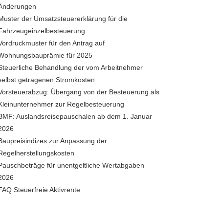
Änderungen
Muster der Umsatzsteuererklärung für die
Fahrzeugeinzelbesteuerung
Vordruckmuster für den Antrag auf
Wohnungsbauprämie für 2025
Steuerliche Behandlung der vom Arbeitnehmer
selbst getragenen Stromkosten
Vorsteuerabzug: Übergang von der Besteuerung als
Kleinunternehmer zur Regelbesteuerung
BMF: Auslandsreisepauschalen ab dem 1. Januar
2026
Baupreisindizes zur Anpassung der
Regelherstellungskosten
Pauschbeträge für unentgeltliche Wertabgaben
2026
FAQ Steuerfreie Aktivrente