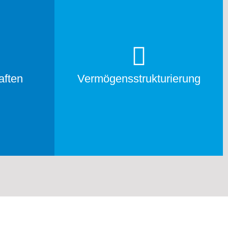
aften
Ver­mögens­struktu­rier­ung